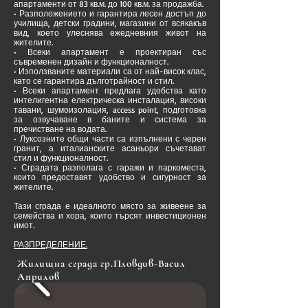
апартаменти от 83 кв.м. до 100 кв.м. за продажба.
• Разположението и гарантира лесен достъп до
училища, детски градини, магазини от всякакъв
вид, което улеснява ежедневния живот на
жителите.
• Всеки апартамент е проектиран със
съвременен дизайн и функционалност.
• Използваните материали са от най-висок клас,
като се гарантира дълготрайност и стил.
• Всеки апартамент предлага удобства като
интелигентна електрическа инсталация, високи
тавани, шумоизолация, access point, подготовка
за озвучаване в баните и система за
пречистване на водата.
• Луксозните общи части са изпълнени с черен
гранит, а италианските асаньори съчетават
стил и функционалност.
• Сградата разполага с гаражи и паркоместа,
които предоставят удобство и сигурност за
жителите.
Тази сграда е идеалното място за живеене за
семейства и хора, които търсят инвестиционен
имот.
РАЗПРЕДЕЛЕНИЕ.
Жилищна сграда гр.Пловдив-Васил
Априлов