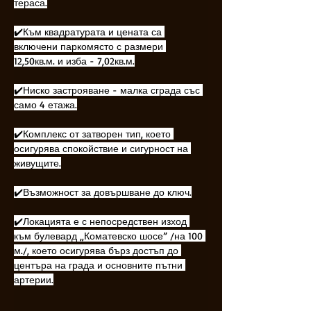
тераса.
✔️Към квадратурата и цената са 
включени паркомясто с размери 
12,50кв.м. и изба - 7,02кв.м.
✔️Ниско застрояване - малка сграда със 
само 4 етажа.
✔️Комплекс от затворен тип, което 
осигурява спокойствие и сигурност на 
живущите.
✔️Възможност за довършване до ключ.
✔️Локацията е с непосредствен изход 
към булевард „Коматевско шосе” /на 100 
м./, което осигурява бърз достъп до 
центъра на града и основните пътни 
артерии.