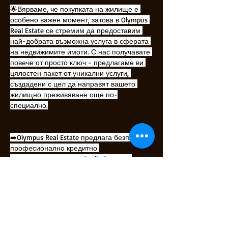
🌟Вярваме, че покупката на жилище е 
особено важен момент, затова в Olympus 
Real Estate се стремим да предоставим 
най-добрата възможна услуга в сферата 
на недвижимите имоти. С нас получавате 
повече от просто ключ - предлагаме ви 
цялостен пакет от уникални услуги, 
създадени с цел да направят вашето 
жилищно преживяване още по-
специално.
➡️Olympus Real Estate предлага безплатно 
професионално кредитно 
посредничество чрез Credit Center: - 
Изготвяне на оферти от водещи банки - 
Най-добри условия, съобразени с вашия 
профил - Без излишни разходи и време 
за посещения на различни банкови 
клонове