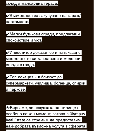
склад и мансардна тераса.
✔️Възможност за закупуване на гараж/
паркомясто.
✔️Малки бутикови сгради, предлагащи 
спокойствие и уют.
✔️Инвеститор доказал се и изпъкващ с 
множеството си качествени и модерни 
сгради в града.
✔️Топ локация - в близост до 
супермаркети, училища, болница, спирки 
и паркове.
🌟Вярваме, че покупката на жилище е 
особено важен момент, затова в Olympus 
Real Estate се стремим да предоставим 
най-добрата възможна услуга в сферата 