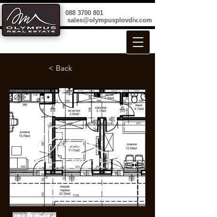
088 3700 801
sales@olympusplovdiv.com
< Back