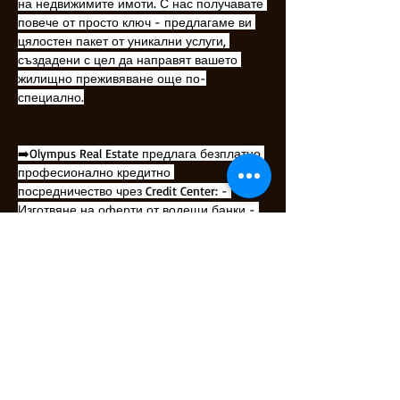
на недвижимите имоти. С нас получавате 
повече от просто ключ - предлагаме ви 
цялостен пакет от уникални услуги, 
създадени с цел да направят вашето 
жилищно преживяване още по-
специално.
➡️Olympus Real Estate предлага безплатно 
професионално кредитно 
посредничество чрез Credit Center: - 
Изготвяне на оферти от водещи банки - 
Най-добри условия, съобразени с вашия 
профил - Без излишни разходи и време 
за посещения на различни банкови 
клонове
📞 За допълнителна информация, 
безплатна консултация или уговорка за 
оглед, свържете се с нас. В Olympus Real 
Estate, вашето удовлетворение е нашата 